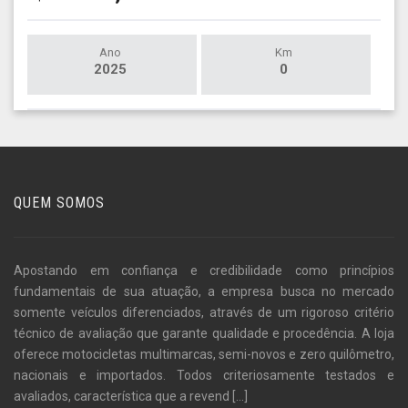
Ano
Km
2025
0
QUEM SOMOS
Apostando em confiança e credibilidade como princípios
fundamentais de sua atuação, a empresa busca no mercado
somente veículos diferenciados, através de um rigoroso critério
técnico de avaliação que garante qualidade e procedência. A loja
oferece motocicletas multimarcas, semi-novos e zero quilômetro,
nacionais e importados. Todos criteriosamente testados e
avaliados, característica que a revend
[...]