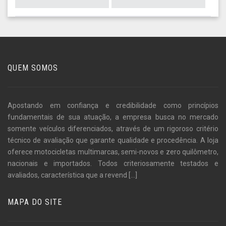
QUEM SOMOS
Apostando em confiança e credibilidade como princípios
fundamentais de sua atuação, a empresa busca no mercado
somente veículos diferenciados, através de um rigoroso critério
técnico de avaliação que garante qualidade e procedência. A loja
oferece motocicletas multimarcas, semi-novos e zero quilômetro,
nacionais e importados. Todos criteriosamente testados e
avaliados, característica que a revend
[...]
MAPA DO SITE