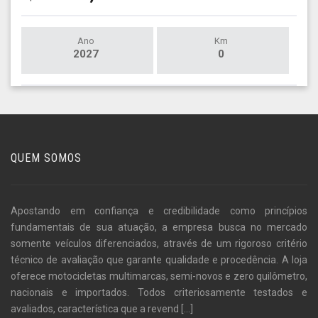
Ano
Km
2027
0
QUEM SOMOS
Apostando em confiança e credibilidade como princípios
fundamentais de sua atuação, a empresa busca no mercado
somente veículos diferenciados, através de um rigoroso critério
técnico de avaliação que garante qualidade e procedência. A loja
oferece motocicletas multimarcas, semi-novos e zero quilômetro,
nacionais e importados. Todos criteriosamente testados e
avaliados, característica que a revend
[...]