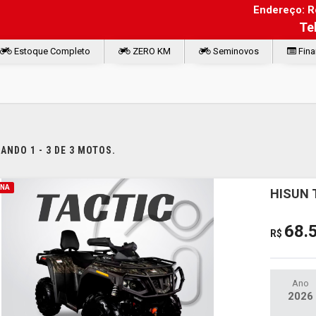
Endereço: Ro
Te
Estoque Completo
ZERO KM
Seminovos
Fina
NDO 1 - 3 DE 3 MOTOS.
INA
HISUN 
68.
R$
Ano
2026