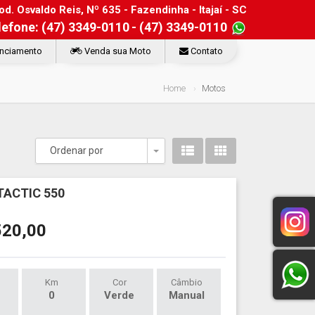
d. Osvaldo Reis, Nº 635 - Fazendinha - Itajaí - SC
lefone: (47) 3349-0110
- (47) 3349-0110
nciamento
Venda sua Moto
Contato
Home
Motos
Ordenar por
Toggle Dropdown
TACTIC 550
520,00
Km
Cor
Câmbio
0
Verde
Manual