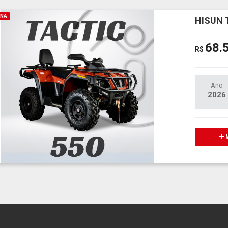
INA
HISUN 
68.
R$
Ano
2026
M