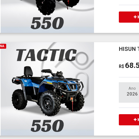
M
INA
HISUN 
68.
R$
Ano
2026
M