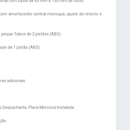
cional com tubos de 43 mm e 150 mm de curso.
k com amortecedor central monoque, ajuste de retorno e
 pinças Tokico de 2 pistões (ABS).
ssin de 1 pistão (ABS).
es adicionais:
 Despachante, Placa Mercosul Instalada.
ção.