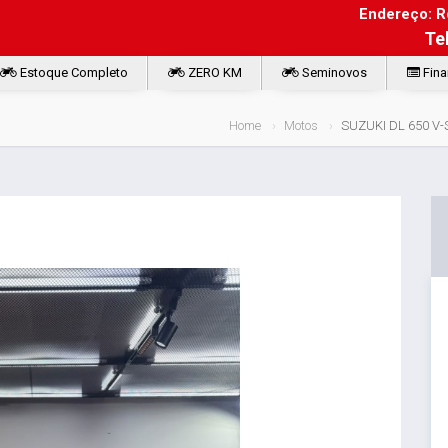
Endereço: Ro
Te
Estoque Completo
ZERO KM
Seminovos
Fina
Home
Motos
SUZUKI DL 650 V