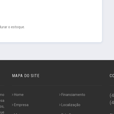
urar o estoque.
MAPA DO SITE
C
omo
Home
Financiamento
(
esa
(
Empresa
Localização
os,
que