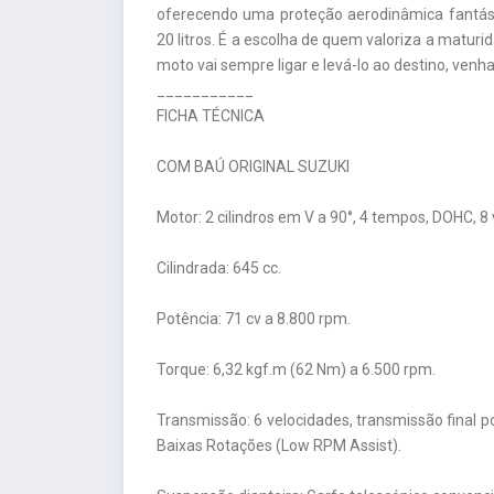
oferecendo uma proteção aerodinâmica fantást
20 litros. É a escolha de quem valoriza a matur
moto vai sempre ligar e levá-lo ao destino, venha 
___________
FICHA TÉCNICA
COM BAÚ ORIGINAL SUZUKI
Motor: 2 cilindros em V a 90°, 4 tempos, DOHC, 8 v
Cilindrada: 645 cc.
Potência: 71 cv a 8.800 rpm.
Torque: 6,32 kgf.m (62 Nm) a 6.500 rpm.
Transmissão: 6 velocidades, transmissão final 
Baixas Rotações (Low RPM Assist).