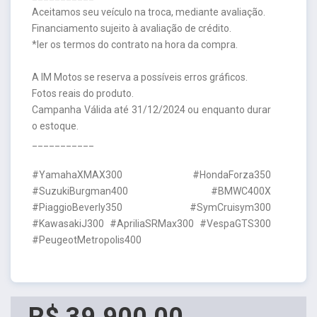
Aceitamos seu veículo na troca, mediante avaliação.
Financiamento sujeito à avaliação de crédito.
*ler os termos do contrato na hora da compra.
A IM Motos se reserva a possíveis erros gráficos.
Fotos reais do produto.
Campanha Válida até 31/12/2024 ou enquanto durar
o estoque.
___________
#YamahaXMAX300 #HondaForza350
#SuzukiBurgman400 #BMWC400X
#PiaggioBeverly350 #SymCruisym300
#KawasakiJ300 #ApriliaSRMax300 #VespaGTS300
#PeugeotMetropolis400
R$ 39.900,00