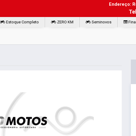
Endereço: Ro
Te
Estoque Completo
ZERO KM
Seminovos
Fina