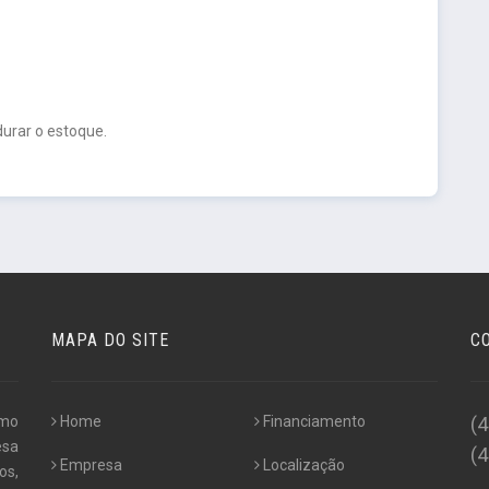
urar o estoque.
MAPA DO SITE
C
omo
Home
Financiamento
(
esa
(
Empresa
Localização
os,