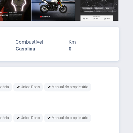
Combustível
Km
Gasolina
0
nária
Único Dono
Manual do proprietário
nária
Único Dono
Manual do proprietário