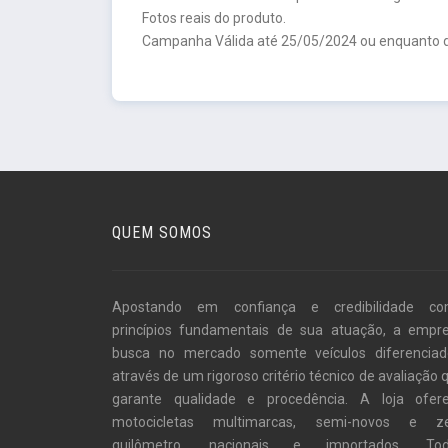
Fotos reais do produto.
Campanha Válida até 25/05/2024 ou enquanto d
QUEM SOMOS
Apostando em confiança e credibilidade c
princípios fundamentais de sua atuação, a empr
busca no mercado somente veículos diferenciad
através de um rigoroso critério técnico de avaliação 
garante qualidade e procedência. A loja ofer
motocicletas multimarcas, semi-novos e z
quilômetro, nacionais e importados. To