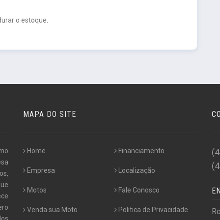
urar o estoque.
MAPA DO SITE
C
omo
Home
Financiamento
(
esa
(
Empresa
Localização
os,
que
Motos
Fale Conosco
E
ece
ero
Venda sua Moto
Politica de Privacidade
Ro
dos