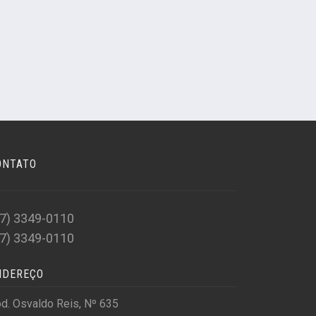
ONTATO
47) 3349-0110
47) 3349-0110
NDEREÇO
d. Osvaldo Reis, Nº 635