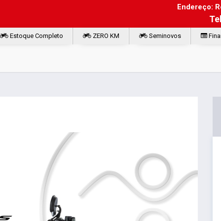
Endereço: Ro
Te
Estoque Completo
ZERO KM
Seminovos
Fina