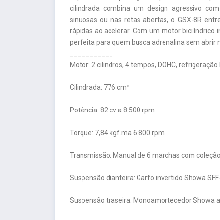
cilindrada combina um design agressivo co
sinuosas ou nas retas abertas, o GSX-8R entr
rápidas ao acelerar. Com um motor bicilíndrico 
perfeita para quem busca adrenalina sem abrir m
___________
Motor: 2 cilindros, 4 tempos, DOHC, refrigeração 
Cilindrada: 776 cm³
Potência: 82 cv a 8.500 rpm
Torque: 7,84 kgf.ma 6.800 rpm
Transmissão: Manual de 6 marchas com coleção 
Suspensão dianteira: Garfo invertido Showa SF
Suspensão traseira: Monoamortecedor Showa a