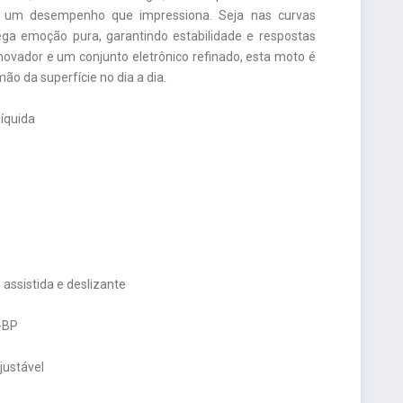
m um desempenho que impressiona. Seja nas curvas
ega emoção pura, garantindo estabilidade e respostas
inovador e um conjunto eletrônico refinado, esta moto é
ão da superfície no dia a dia.
líquida
assistida e deslizante
F-BP
justável