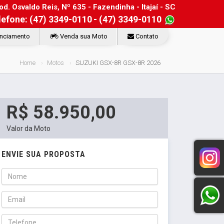
d. Osvaldo Reis, Nº 635 - Fazendinha - Itajaí - SC
lefone: (47) 3349-0110
- (47) 3349-0110
nciamento
Venda sua Moto
Contato
Home
Motos
SUZUKI GSX-8R GSX-8R 2026
R$ 58.950,00
Valor da Moto
ENVIE SUA PROPOSTA