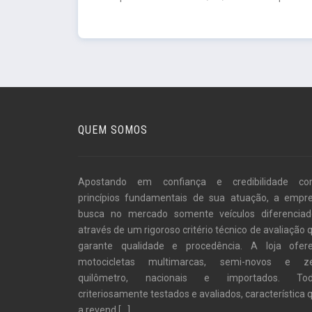
QUEM SOMOS
Apostando em confiança e credibilidade c
princípios fundamentais de sua atuação, a empr
busca no mercado somente veículos diferenciad
através de um rigoroso critério técnico de avaliação 
garante qualidade e procedência. A loja ofer
motocicletas multimarcas, semi-novos e z
quilômetro, nacionais e importados. To
criteriosamente testados e avaliados, característica 
a revend
[...]