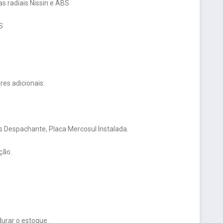
s radiais Nissin e ABS
S
es adicionais:
 Despachante, Placa Mercosul Instalada.
ção.
urar o estoque.