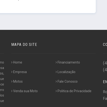
MAPA DO SITE
C
omo
Home
Financiamento
(
esa
(
Empresa
Localização
os,
que
Motos
Fale Conosco
E
ece
ero
Venda sua Moto
Politica de Privacidade
Ro
dos
Fa
que