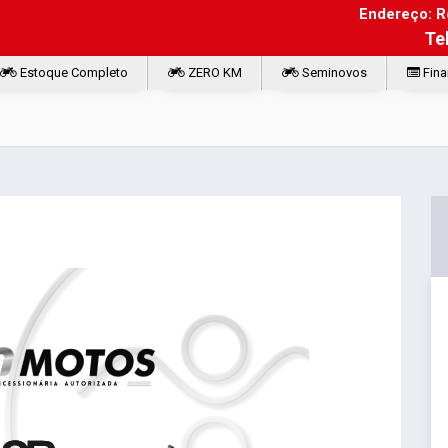
Endereço: Ro
Te
Estoque Completo
ZERO KM
Seminovos
Fina