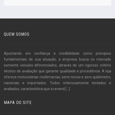
QUEM SOMOS
Apostando em confiança e credibilidade como princípios
fundamentais de sua atuação, a empresa busca no mercado
somente veículos diferenciados, através de um rigoroso critério
técnico de avaliação que garante qualidade e procedência. A loja
oferece motocicletas multimarcas, semi-novos e zero quilômetro,
nacionais e importados. Todos criteriosamente testados e
avaliados, característica que a revend
[...]
MAPA DO SITE