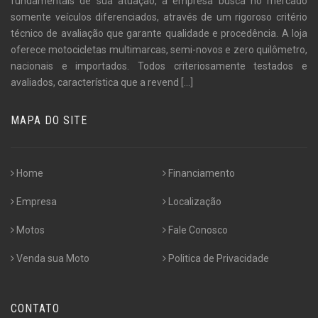
fundamentais de sua atuação, a empresa busca no mercado
somente veículos diferenciados, através de um rigoroso critério
técnico de avaliação que garante qualidade e procedência. A loja
oferece motocicletas multimarcas, semi-novos e zero quilômetro,
nacionais e importados. Todos criteriosamente testados e
avaliados, característica que a revend
[...]
MAPA DO SITE
Home
Financiamento
Empresa
Localização
Motos
Fale Conosco
Venda sua Moto
Politica de Privacidade
CONTATO