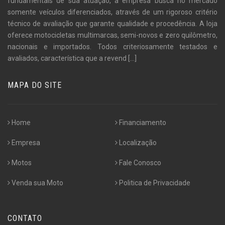
fundamentais de sua atuação, a empresa busca no mercado
somente veículos diferenciados, através de um rigoroso critério
técnico de avaliação que garante qualidade e procedência. A loja
oferece motocicletas multimarcas, semi-novos e zero quilômetro,
nacionais e importados. Todos criteriosamente testados e
avaliados, característica que a revend
[...]
MAPA DO SITE
Home
Financiamento
Empresa
Localização
Motos
Fale Conosco
Venda sua Moto
Politica de Privacidade
CONTATO