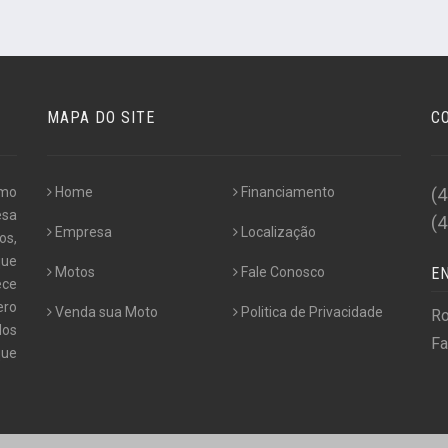
MAPA DO SITE
C
omo
Home
Financiamento
(
esa
(
Empresa
Localização
os,
que
Motos
Fale Conosco
E
ece
ero
Venda sua Moto
Politica de Privacidade
Ro
dos
Fa
que