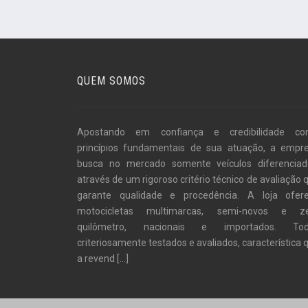
QUEM SOMOS
Apostando em confiança e credibilidade c
princípios fundamentais de sua atuação, a empr
busca no mercado somente veículos diferenciad
através de um rigoroso critério técnico de avaliação 
garante qualidade e procedência. A loja ofer
motocicletas multimarcas, semi-novos e z
quilômetro, nacionais e importados. To
criteriosamente testados e avaliados, característica 
a revend
[...]