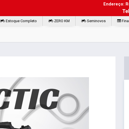
Endereço: Ro
Te
Estoque Completo
ZERO KM
Seminovos
Fina