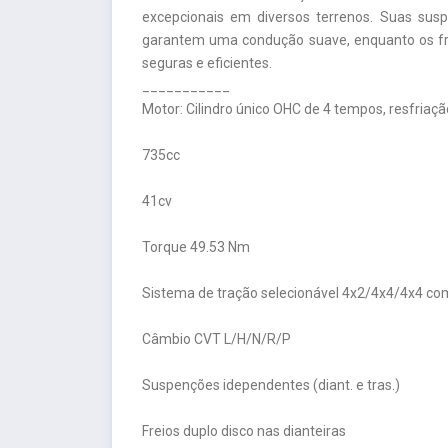
excepcionais em diversos terrenos. Suas sus
garantem uma condução suave, enquanto os fre
seguras e eficientes.
___________
Motor: Cilindro único OHC de 4 tempos, resfriaçã
735cc
41cv
Torque 49.53 Nm
Sistema de tração selecionável 4x2/4x4/4x4 co
Câmbio CVT L/H/N/R/P
Suspenções idependentes (diant. e tras.)
Freios duplo disco nas dianteiras