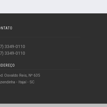
ONTATO
47) 3349-0110
47) 3349-0110
NDEREÇO
d. Osvaldo Reis, Nº 635
zendinha - Itajaí - SC