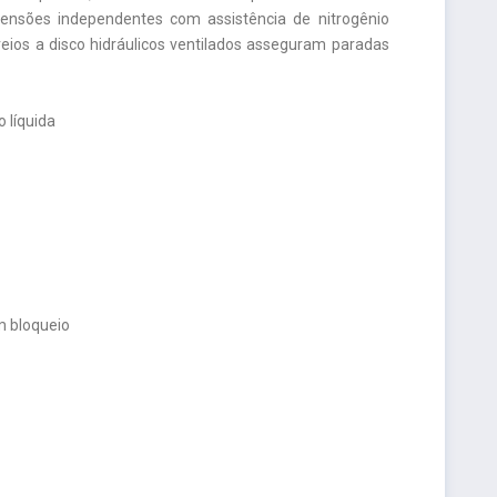
pensões independentes com assistência de nitrogênio
ios a disco hidráulicos ventilados asseguram paradas
o líquida
m bloqueio