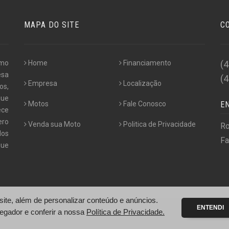
MAPA DO SITE
C
omo
Home
Financiamento
(
esa
(
Empresa
Localização
os,
que
Motos
Fale Conosco
E
ece
ero
Venda sua Moto
Politica de Privacidade
Ro
dos
Fa
que
te, além de personalizar conteúdo e anúncios.
ENTENDI
egador e conferir a nossa
Política de Privacidade.