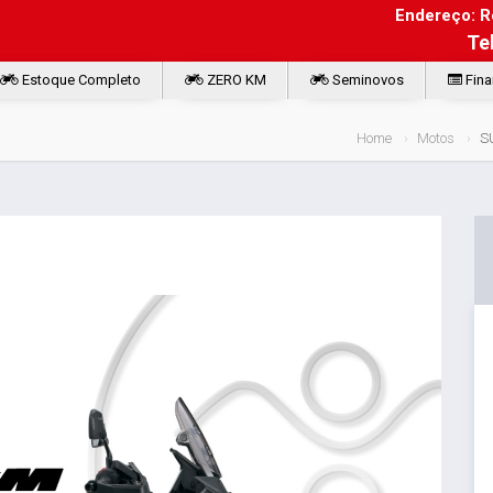
Endereço: Ro
Te
Estoque Completo
ZERO KM
Seminovos
Fina
Home
Motos
S