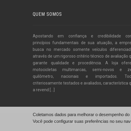
QUEM SOMOS
Apostando em confiança e credibilidade c
princípios fundamentais de sua atuação, a empr
busca no mercado somente veículos diferenciad
através de um rigoroso critério técnico de avaliação 
garante qualidade e procedência. A loja ofer
motocicletas multimarcas, semi-novos e z
quilômetro, nacionais e importados. To
criteriosamente testados e avaliados, característica 
a revend
[...]
Coletamos dados para melhorar o desempenho do si
Você pode configurar suas preferências no seu nav
© IM MOTORCYCLE - https://immotos.com.br/