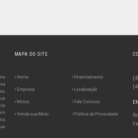
MAPA DO SITE
C
omo
Home
Financiamento
(
esa
(
Empresa
Localização
os,
que
Motos
Fale Conosco
E
ece
ero
Venda sua Moto
Politica de Privacidade
Ro
dos
Fa
que