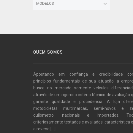
MODELOS
QUEM SOMOS
Apostando em confiança e credibilidade c
princípios fundamentais de sua atuação, a empr
busca no mercado somente veículos diferenciad
através de um rigoroso critério técnico de avaliação 
garante qualidade e procedência. A loja ofer
motocicletas multimarcas, semi-novos e z
quilômetro, nacionais e importados. To
criteriosamente testados e avaliados, característica 
a revend
[...]