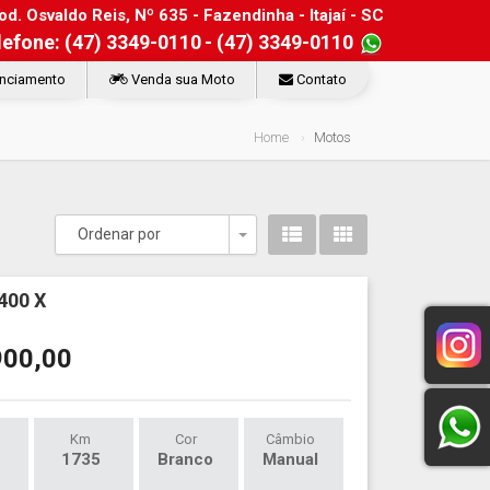
d. Osvaldo Reis, Nº 635 - Fazendinha - Itajaí - SC
lefone: (47) 3349-0110
- (47) 3349-0110
nciamento
Venda sua Moto
Contato
Home
Motos
Ordenar por
Toggle Dropdown
400 X
900,00
Km
Cor
Câmbio
1735
Branco
Manual