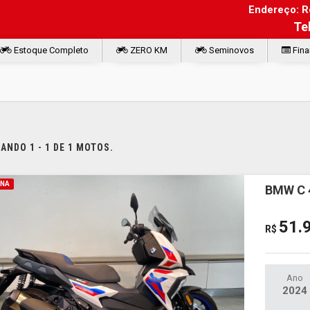
Endereço: Ro
Te
Estoque Completo
ZERO KM
Seminovos
Fina
NDO 1 - 1 DE 1 MOTOS.
INA
BMW C 
51.
R$
Ano
2024