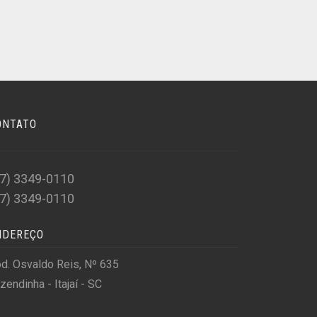
ONTATO
47) 3349-0110
47) 3349-0110
NDEREÇO
d. Osvaldo Reis, Nº 635
zendinha - Itajaí - SC