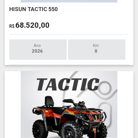
HISUN TACTIC 550
68.520,00
R$
Ano
Km
2026
0