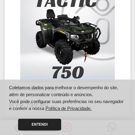
Coletamos dados para melhorar o desempenho do site,
HISUN TACTIC 750
além de personalizar conteúdo e anúncios.
Você pode configurar suas preferências no seu navegador
74.150,00
R$
e conferir a nossa
Política de Privacidade.
Ano
Km
ENTENDI
2026
0