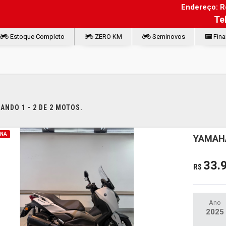
Endereço: Ro
Te
Estoque Completo
ZERO KM
Seminovos
Fina
NDO 1 - 2 DE 2 MOTOS.
INA
YAMAHA
33.
R$
Ano
2025