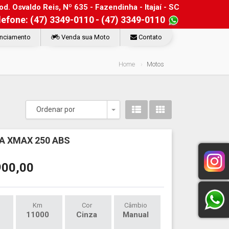
d. Osvaldo Reis, Nº 635 - Fazendinha - Itajaí - SC
lefone: (47) 3349-0110
- (47) 3349-0110
nciamento
Venda sua Moto
Contato
Home
Motos
Ordenar por
Toggle Dropdown
 XMAX 250 ABS
900,00
Km
Cor
Câmbio
11000
Cinza
Manual