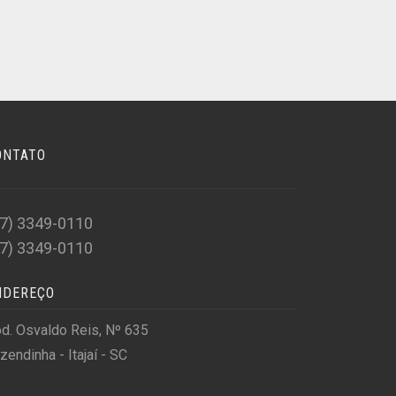
ONTATO
47) 3349-0110
47) 3349-0110
NDEREÇO
d. Osvaldo Reis, Nº 635
zendinha - Itajaí - SC