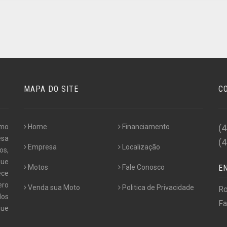
MAPA DO SITE
C
omo
Home
Financiamento
(
esa
(
Empresa
Localização
os,
que
Motos
Fale Conosco
E
ece
ero
Venda sua Moto
Politica de Privacidade
Ro
dos
Fa
que