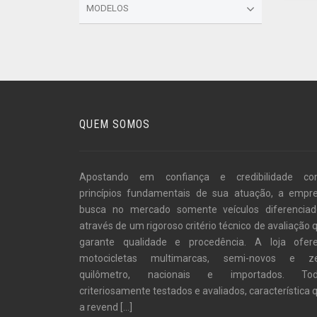
MODELOS
QUEM SOMOS
Apostando em confiança e credibilidade c
princípios fundamentais de sua atuação, a empr
busca no mercado somente veículos diferenciad
através de um rigoroso critério técnico de avaliação 
garante qualidade e procedência. A loja ofer
motocicletas multimarcas, semi-novos e z
quilômetro, nacionais e importados. To
criteriosamente testados e avaliados, característica 
a revend
[...]