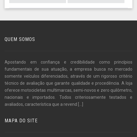
QUEM SOMOS
Apostando em confiança e credibilidade como princípios
fundamentais de sua atuação, a empresa busca no mercado
somente veículos diferenciados, através de um rigoroso critério
técnico de avaliação que garante qualidade e procedência. A loja
oferece motocicletas multimarcas, semi-novos e zero quilômetro,
nacionais e importados. Todos criteriosamente testados e
avaliados, característica que a revend
[...]
MAPA DO SITE