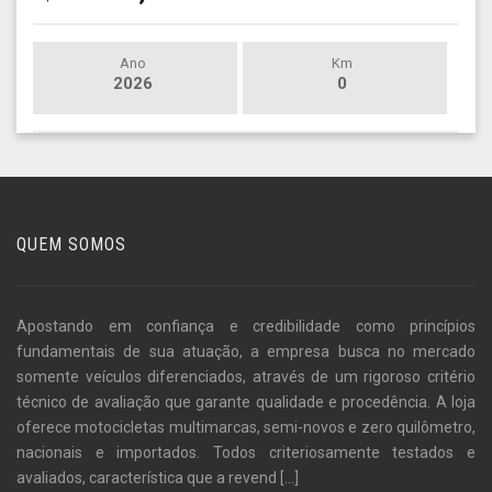
Ano
Km
2026
0
QUEM SOMOS
Apostando em confiança e credibilidade como princípios
fundamentais de sua atuação, a empresa busca no mercado
somente veículos diferenciados, através de um rigoroso critério
técnico de avaliação que garante qualidade e procedência. A loja
oferece motocicletas multimarcas, semi-novos e zero quilômetro,
nacionais e importados. Todos criteriosamente testados e
avaliados, característica que a revend
[...]