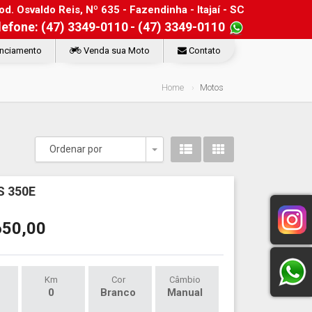
d. Osvaldo Reis, Nº 635 - Fazendinha - Itajaí - SC
lefone: (47) 3349-0110
- (47) 3349-0110
nciamento
Venda sua Moto
Contato
Home
Motos
Ordenar por
Toggle Dropdown
 350E
650,00
Km
Cor
Câmbio
0
Branco
Manual