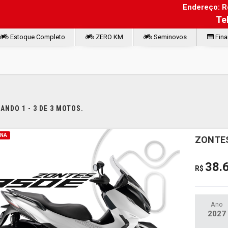
Endereço: Ro
Te
Estoque Completo
ZERO KM
Seminovos
Fina
NDO 1 - 3 DE 3 MOTOS.
INA
ZONTES
38.
R$
Ano
2027