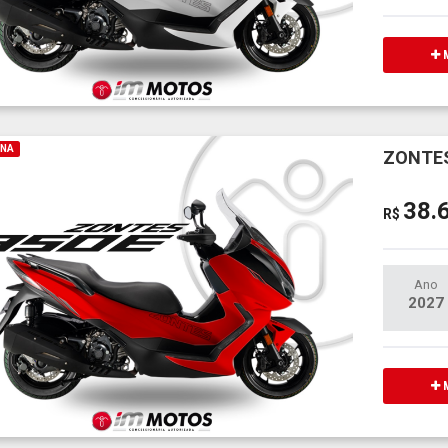
M
INA
ZONTES
38.
R$
Ano
2027
M