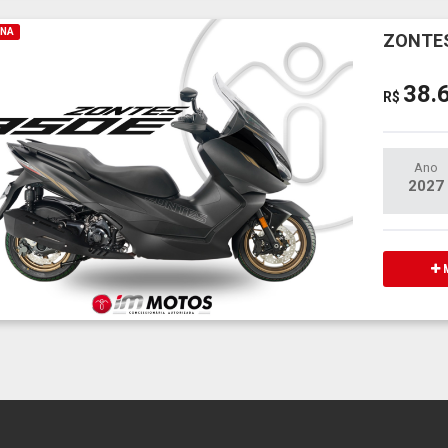
INA
ZONTES
38.
R$
Ano
2027
M