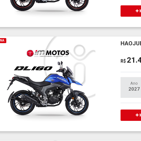
M
INA
HAOJUE
21.
R$
Ano
2027
M