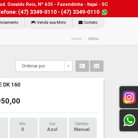
d. Osvaldo Reis, Nº 635 - Fazendinha - Itajaí - SC
lefone: (47) 3349-0110
- (47) 3349-0110
nciamento
Venda sua Moto
Contato
Home
Motos
Ordenar por
Toggle Dropdown
 DK 160
950,00
Km
Cor
Câmbio
0
Azul
Manual