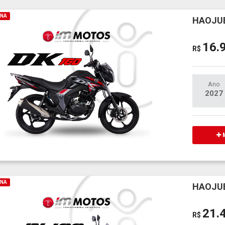
INA
HAOJUE
16.
R$
Ano
2027
M
INA
HAOJUE
21.
R$