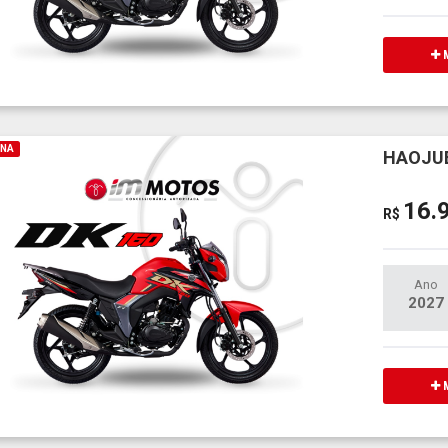
M
INA
HAOJUE
16.
R$
Ano
2027
M