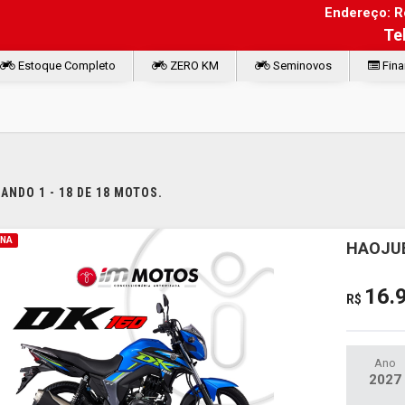
Endereço: Ro
Te
Estoque Completo
ZERO KM
Seminovos
Fina
NDO 1 - 18 DE 18 MOTOS.
INA
HAOJUE
16.
R$
Ano
2027