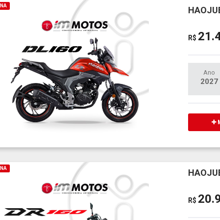
INA
HAOJUE
21.
R$
Ano
2027
M
INA
HAOJUE
20.
R$