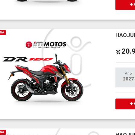
M
INA
HAOJUE
20.
R$
Ano
2027
M
INA
HAOJUE